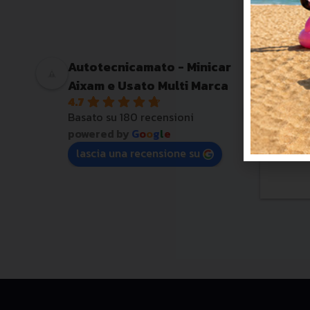
5
Autotecnicamato - Minicar
Aixam e Usato Multi Marca
Kia e al
4.7
Basato su 180 recensioni
powered by
G
o
o
g
l
e
lascia una recensione su