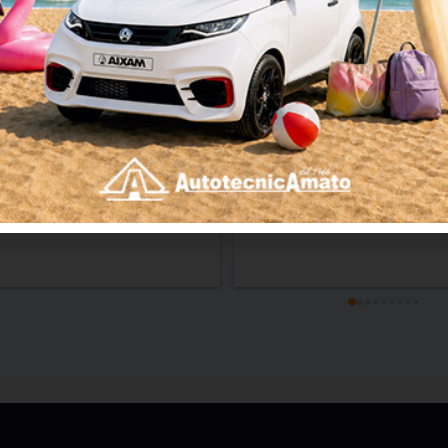
Rocco
Giorgia Lombardo
 months ago
6 months ago
tro
Cordialissimi,e sempre dispon
tutto!!