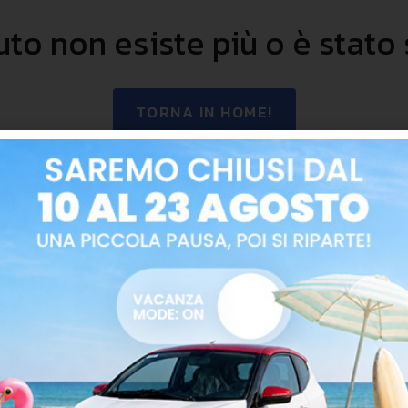
uto non esiste più o è stato
TORNA IN HOME!
Buona navigazione
Dicono di noi!