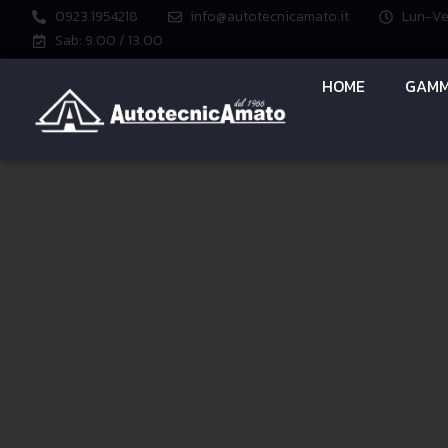
0923.1954218
info@autotecnicamato.it
Lun-Ven
Sab: 9.00 / 13.00
HOME
GAMM