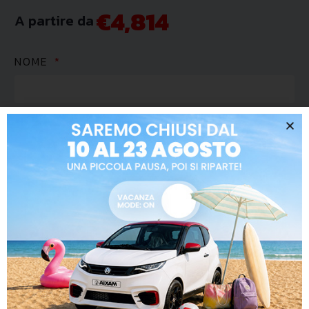
€4,814
A partire da
NOME
COGNOME
EMAIL
TELEFONO
CITTÀ