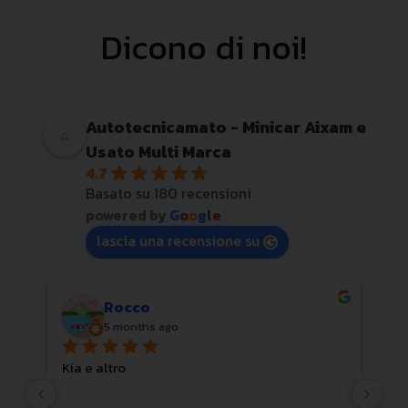
Dicono di noi!
Autotecnicamato - Minicar Aixam e
Usato Multi Marca
4.7
Basato su 180 recensioni
powered by
G
o
o
g
l
e
lascia una recensione su
Rocco
5 months ago
Kia e altro
Cor