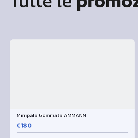
Tutte le
promoz
Minipala Gommata AMMANN
€180