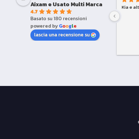
Aixam e Usato Multi Marca
Kia e al
4.7
Basato su 180 recensioni
powered by
G
o
o
g
l
e
lascia una recensione su