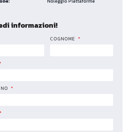
one:
Noleggio Piattaforme
edi informazioni!
COGNOME
ONO