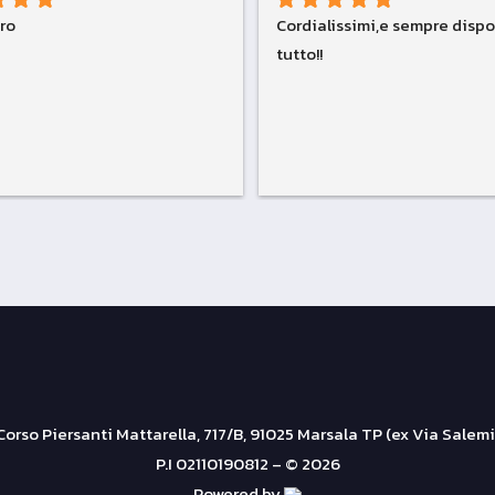
tro
Cordialissimi,e sempre dispon
tutto!!
Corso Piersanti Mattarella, 717/B, 91025 Marsala TP (ex Via Salemi
P.I 02110190812 – © 2026
Powered by