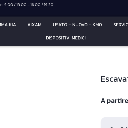
: 9.00 / 13.00 – 16.00 / 19.30
MA KIA
AIXAM
USATO – NUOVO – KM0
SERVI
DISPOSITIVI MEDICI
Escava
A partir