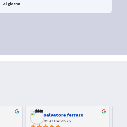
al giorno!
a
salvatore ferraro
09:43 04 Feb 26