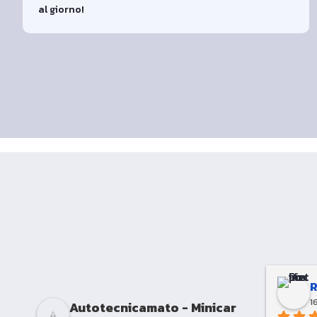
al giorno!
1
Autotecnicamato - Minicar