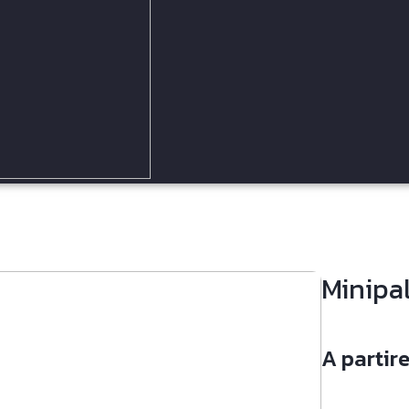
Minip
A partir