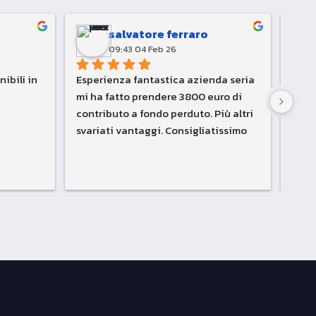
salvatore ferraro
09:43 04 Feb 26
ibili in 
Esperienza fantastica azienda seria 
Azie
mi ha fatto prendere 3800 euro di 
stati
contributo a fondo perduto. Più altri 
richi
svariati vantaggi. Consigliatissimo 
parzi
????
puliz