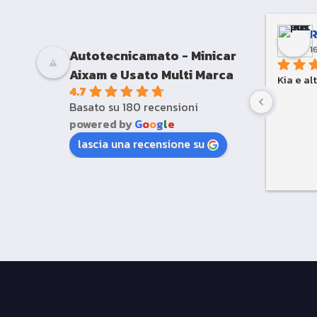
1
Autotecnicamato - Minicar
Aixam e Usato Multi Marca
Kia e al
4.7
Basato su 180 recensioni
powered by
G
o
o
g
l
e
lascia una recensione su