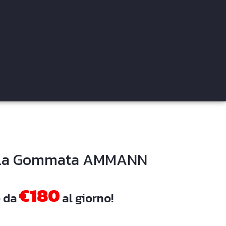
ala Gommata AMMANN
€180
e da
al giorno!