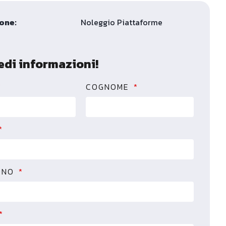
one:
Noleggio Piattaforme
edi informazioni!
COGNOME
ONO