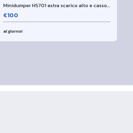
Minidumper HS701 extra scarico alto e cassone autocaricante
I
€100
al giorno!
a