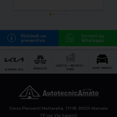
USATO - NUOVO -
DISP. MEDICI
MINICAR
KM0
GAMMA KIA
Corso Piersanti Mattarella, 717/B, 91025 Marsala
TP (ex Via Salemi)