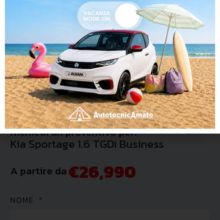
•
Sedile posteriore sdoppiato
•
Servosterzo
•
Sistema di navigazione
•
Specchietti laterali elettrici
•
Telecamera per parcheggio assistito
Richiedi un preventivo per:
Kia Sportage 1.6 TGDi Business
€26,990
A partire da
NOME