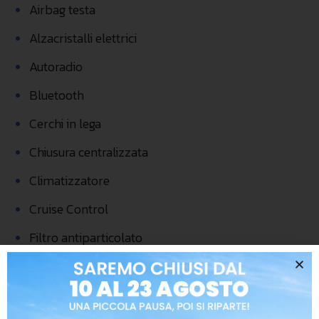
•
Airbag testa
•
Alzacristalli elettrici
•
Autoradio
•
Bluetooth
•
Cerchi in lega
•
Chiusura centralizzata
•
Climatizzatore
•
Cruise Control
•
Filtro antiparticolato
•
Immobilizzatore elettronico
•
Park Distance Control