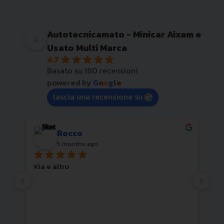
Autotecnicamato - Minicar Aixam e
Usato Multi Marca
4.7
Basato su 180 recensioni
powered by
G
o
o
g
l
e
lascia una recensione su
Rocco
5 months ago
Kia e altro
Cor