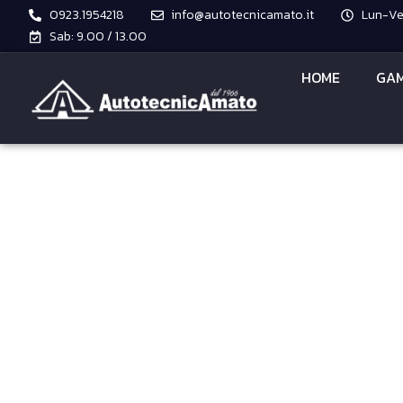
0923.1954218
info@autotecnicamato.it
Lun-Ven
Sab: 9.00 / 13.00
HOME
GAM