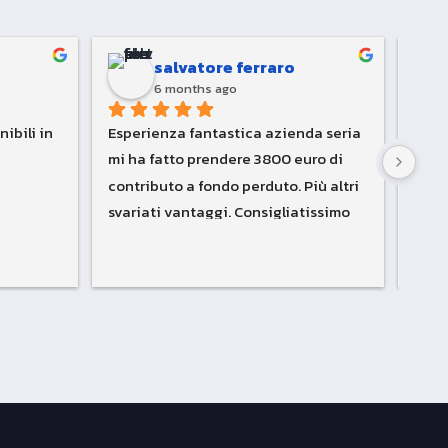
salvatore ferraro
6 months ago
ibili in 
Esperienza fantastica azienda seria 
Azie
mi ha fatto prendere 3800 euro di 
stati
contributo a fondo perduto. Più altri 
richi
svariati vantaggi. Consigliatissimo 
parzi
????
puliz