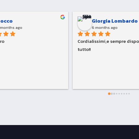
Rocco
Giorgia Lombardo
 months ago
6 months ago
tro
Cordialissimi,e sempre dispon
tutto!!