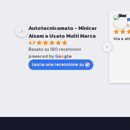
5
Autotecnicamato - Minicar
Aixam e Usato Multi Marca
Kia e al
4.7
Basato su 180 recensioni
powered by
G
o
o
g
l
e
lascia una recensione su