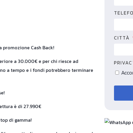
TELEF
CITTÀ
 alla promozione Cash Back!
feriore a 30.000€ e per chi riesce ad
PRIVA
 sono a tempo e i fondi potrebbero terminare
Accon
se!
vettura è di 27.990€
l top di gamma!