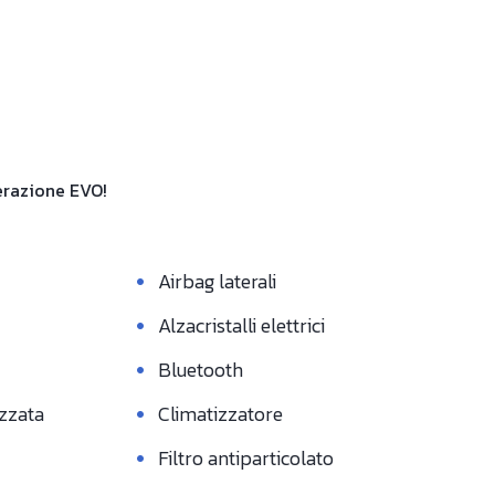
nerazione EVO!
•
Airbag laterali
•
Alzacristalli elettrici
•
Bluetooth
•
izzata
Climatizzatore
•
Filtro antiparticolato