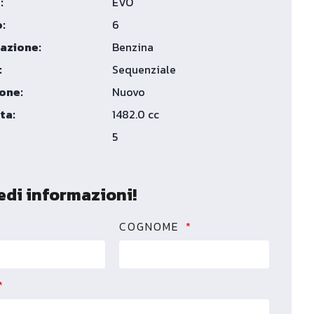
:
EVO
:
6
azione:
Benzina
:
Sequenziale
one:
Nuovo
ta:
1482.0 cc
5
edi informazioni!
COGNOME