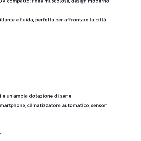
 SUV compatto: linee muscolose, design moderno
lante e fluida, perfetta per affrontare la città
ci e un’ampia dotazione di serie:
martphone, climatizzatore automatico, sensori
e