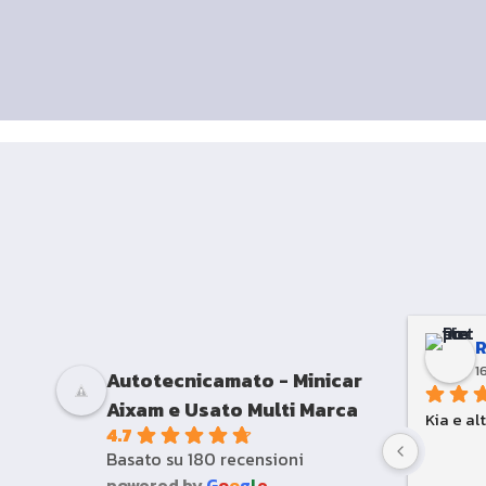
1
Autotecnicamato - Minicar
Aixam e Usato Multi Marca
Kia e al
4.7
Basato su 180 recensioni
powered by
G
o
o
g
l
e