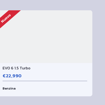
Nuovo
Nu
EVO 6 1.5 Turbo
€22,990
Benzina
D