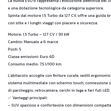
La nuova EVO 6 rappresenta l’evoluzione definitiva del
e una dotazione tecnologica da categoria superiore.
Spinta dal motore 1.5 Turbo da 127 CV, offre una guida bril
con stile e i lunghi viaggi con piacere e sicurezza.
Motore: 1.5 Turbo – 127 CV / 93 kW
Cambio: Manuale a 6 marce
Posti: 5
Classe emissioni: Euro 6D
Consumo medio: 7,5 l/100 km
L’abitacolo accoglie con finiture curate, sedili ergonomi
sistema multimediale con schermo touch, connessione s
di parcheggio, retrocamera, cerchi in lega e fari full LED.
✅ Vantaggi principali:
– SUV spazioso e confortevole con dimensioni compatt