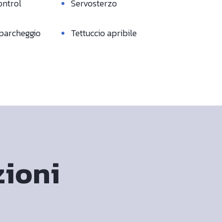
•
ontrol
Servosterzo
•
parcheggio
Tettuccio apribile
ioni