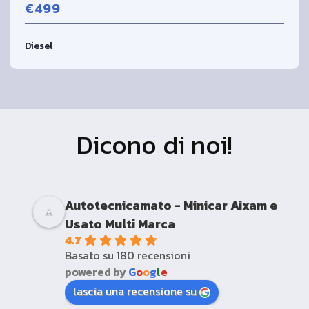
€499
Diesel
Dicono di noi!
Autotecnicamato - Minicar Aixam e
Usato Multi Marca
4.7
Basato su 180 recensioni
powered by
G
o
o
g
l
e
lascia una recensione su